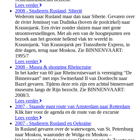
Lees verder
2008 - Studiereis Rusland, Siberië
Wederom naar Rusland maar dan naar Siberie. Gevaren over
de rivier Jennissej van Dudinka (boven de poolcirkel) naar
Krasnojarsk. Een rivier zonder sluizen maar met grote
stroomversnellingen. Met als een van de hoogtepunten een
bezoek aan het grootste hellend vlak ter wereld in
Krasnojarsk. Van Krasnojarsk per Transsiberie Express, in
drie dagen, terug naar Moskou. Zie BINNENVAART:
1995/7
Lees verder
2008 - Musea & shopping Rheincruise
In het kader van 60 jaar Rheincruisevaart is vereniging “De
Binnenvaart” met mps Switserland II van Dordrecht naar
Bazel gevaren. Tijdens deze reis zijn een achttal binnenvaart
museums langs de Rijn bezocht. Zie BINNENVAART:
2008/3.
Lees verder
2007 - Staande mast route van Amsterdam naar Rotterdam
Klik hier voor de agenda en de route van de excursie
Lees verder
2007 - Studiereis Rusland en Oekraïne
In Rusland gevaren over de waterwegen, van St. Petersburg
naar Moskou, waaronder de Wolga en Moskou –