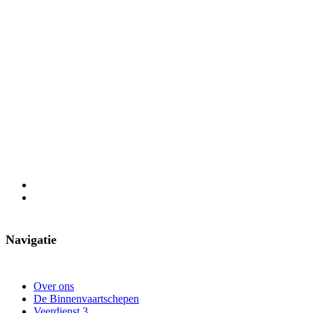
Navigatie
Over ons
De Binnenvaartschepen
Veerdienst 3