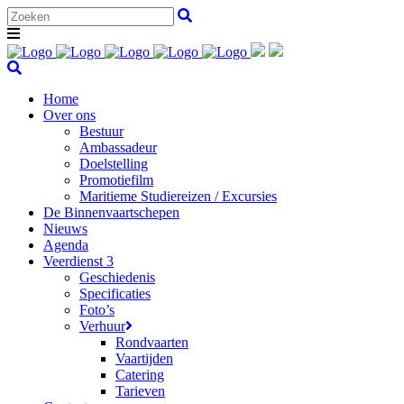
Home
Over ons
Bestuur
Ambassadeur
Doelstelling
Promotiefilm
Maritieme Studiereizen / Excursies
De Binnenvaartschepen
Nieuws
Agenda
Veerdienst 3
Geschiedenis
Specificaties
Foto’s
Verhuur
Rondvaarten
Vaartijden
Catering
Tarieven