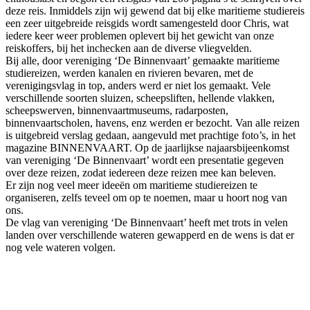
deze reis. Inmiddels zijn wij gewend dat bij elke maritieme studiereis
een zeer uitgebreide reisgids wordt samengesteld door Chris, wat
iedere keer weer problemen oplevert bij het gewicht van onze
reiskoffers, bij het inchecken aan de diverse vliegvelden.
Bij alle, door vereniging ‘De Binnenvaart’ gemaakte maritieme
studiereizen, werden kanalen en rivieren bevaren, met de
verenigingsvlag in top, anders werd er niet los gemaakt. Vele
verschillende soorten sluizen, scheepsliften, hellende vlakken,
scheepswerven, binnenvaartmuseums, radarposten,
binnenvaartscholen, havens, enz werden er bezocht. Van alle reizen
is uitgebreid verslag gedaan, aangevuld met prachtige foto’s, in het
magazine BINNENVAART. Op de jaarlijkse najaarsbijeenkomst
van vereniging ‘De Binnenvaart’ wordt een presentatie gegeven
over deze reizen, zodat iedereen deze reizen mee kan beleven.
Er zijn nog veel meer ideeën om maritieme studiereizen te
organiseren, zelfs teveel om op te noemen, maar u hoort nog van
ons.
De vlag van vereniging ‘De Binnenvaart’ heeft met trots in velen
landen over verschillende wateren gewapperd en de wens is dat er
nog vele wateren volgen.