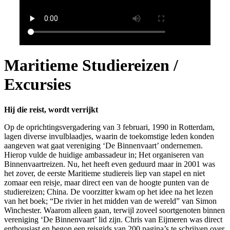
Maritieme Studiereizen /
Excursies
Hij die reist, wordt verrijkt
Op de oprichtingsvergadering van 3 februari, 1990 in Rotterdam,
lagen diverse invulblaadjes, waarin de toekomstige leden konden
aangeven wat gaat vereniging ‘De Binnenvaart’ ondernemen.
Hierop vulde de huidige ambassadeur in; Het organiseren van
Binnenvaartreizen. Nu, het heeft even geduurd maar in 2001 was
het zover, de eerste Maritieme studiereis liep van stapel en niet
zomaar een reisje, maar direct een van de hoogte punten van de
studiereizen; China. De voorzitter kwam op het idee na het lezen
van het boek; “De rivier in het midden van de wereld” van Simon
Winchester. Waarom alleen gaan, terwijl zoveel soortgenoten binnen
vereniging ‘De Binnenvaart’ lid zijn. Chris van Eijmeren was direct
enthousiast en begon een reisgids van 200 pagina’s te schrijven over