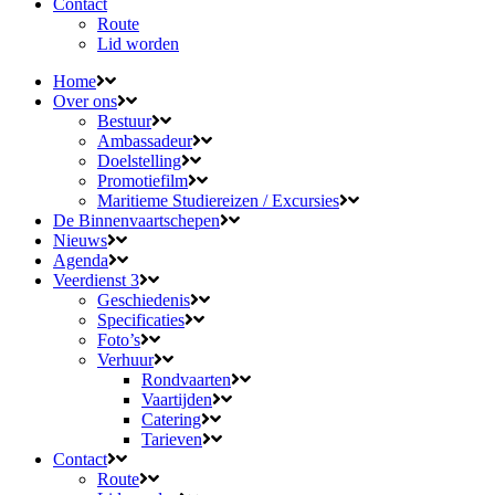
Contact
Route
Lid worden
Home
Over ons
Bestuur
Ambassadeur
Doelstelling
Promotiefilm
Maritieme Studiereizen / Excursies
De Binnenvaartschepen
Nieuws
Agenda
Veerdienst 3
Geschiedenis
Specificaties
Foto’s
Verhuur
Rondvaarten
Vaartijden
Catering
Tarieven
Contact
Route