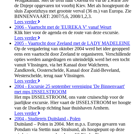
Wolgakanaal. Met de trein naar Odessa en via de Zwarte zee
de Dnjepr opgevaren tot voorbij Kiev. Met als hoogtepunt de
sluis Zaporizhzya met grootste verval (36 m.) van Europa. Zie
BINNENVAART: 2007/5,6, 2008/1,2,3.
Lees verder
2006 - Vaartocht met de 'EUREKA V' vanaf Weurt
Klik hier voor de agenda en de route van deze excursie.
Lees verder
2005 - Vaartocht door Zeeland met de LADY MADELEINE
Op de vergadering van oktober 2004 werd het idee geopperd
eens een vaartocht door Zeeland te organiseren. Verschillende
opties werden aangedragen en uiteindelijk werd het een tocht
vanuit Vlissingen, via het Kanaal door Walcheren,
Zandkreek, Oosterschelde, Kanaal door Zuid-Beveland,
Westerschelde, terug naar Vlissingen.
Lees verder
2004 - Excursie 25 september vereniging 'De Binnenvaart'
met mps IJSSELSTROOM
Het mps IJSSELSTROOM, ons vaste cruiseschip voor de
jaarlijkse excursie. Hier vaart de IJSSELSTROOM ter hoogte
van de IJsselkop richting haar thuishaven Arnhem.
Lees verder
2004 - Studiereis Duitsland - Polen
Duitsland – Polen in 2004. Met m.p.s. Europa gevaren van
Potsdam via Stettin naar Stralsund, als hoogtepunt op deze