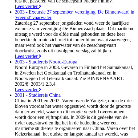
reis het passeren van de scheepslift Nieder Finnov.
Lees verder
2003 - Excursie 27 september, vereniging 'De Binnenvaart' in
'vreemd' vaarwater
Zaterdag 27 september jongstleden vond weer de jaarlijkse
excursie van vereniging De Binnenvaart plaats. Dit maritieme
uitstapje werd voor de elfde maal gehouden en deze keer
beperkte de route zich niet tot louter binnenvaartvaarwegen,
maar werd ook het vaarwater van de zeescheepvaart
doorkruist, zoals uit navolgend verslag zal blijken.
Lees verder
2003 - Studiereis Noord-Europa
Noord Europa in 2003. Gevaren in Finland het Saimakanaal,
in Zweden het Gotakanaal en Trolhattankanaal en in
Noorwegen het Telemarkkanaal. Zie BINNENVAART:
2002/8, 2003/1,2,3,4.
Lees verder
2001 - Studiereis China
China in 2001 en 2002. Varen over de Yangzte, door de drie
kloven voordat het water opgestuwd wordt door de grootste
dam ter wereld, waar nu dit hoogte verschil overwonnen
wordt door een vijftrapsluis. In 2009 is dit gedeelte van de
rivier opgestuwd en ligt het in de bedoeling weer een
maritieme studiereis te organiseren naar China. Varen over het
Keizerkanaal, het oudste en langste kanaal ter wereld, was