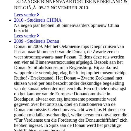
8-DAAGSE BINNENVAARTCRUISE NEDERLAND &
BELGIÃ,Â 05-12 NOVEMBER 2010
Lees verder
2010 - Studiereis CHINA
Na negen jaar hebben 58 binnenvaarders opnieuw China
bezocht.
Lees verder
2009 - Studiereis Donau
Donau in 2009. Met het Oekraiense mps Dnepr cruisen van
Passau naar kilometer 0 van de Donau, de Zwarte zee en
weer stroomopwaarts naar Passau. Tijdens deze reis werden
een vier tal Binnenvaartexcursies afgelegd. Bezoek aan het
Donau Schiffahrtsmuseum in Regensburg. Bij aankomst
wapperde de vereniging vlag fier in top op het museumschip;
Ruthof / Ersekcsanad. Het Donau – Zwarte Zeekanaal met
sluizen werd per bus bezocht onder deskundige begeleiding
van de kanaalbeheerder met een tolk. Een officiele ontvangst
op het kantoor van de Europese Donaucommissie in
Boedapest, alwaar een erg interessante presentatie werd
gegeven over het ontstaan, doel en functioneren van de
Donaucommissie. Geheel onverwacht werd Jos Hubens een
gouden medaille overhandigd, welke personen ontvangen die
“Fur Verdienste um die Forderung der Donauschifffahrt” zich
hebben ingezet. In Spitz aan de Donau werd het prachtige
Schifffahtsmuseum bezocht.