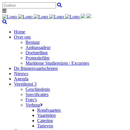
Home
Over ons
Bestuur
Ambassadeur
Doelstelling
Promotiefilm
Maritieme Studiereizen / Excursies
De Binnenvaartschepen
Nieuws
Agenda
Veerdienst 3
Geschiedenis
Specificaties
Foto’s
Verhuur
Rondvaarten
Vaartijden
Catering
Tarieven