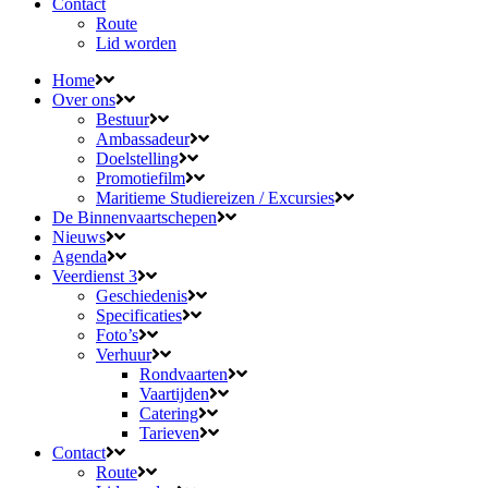
Contact
Route
Lid worden
Home
Over ons
Bestuur
Ambassadeur
Doelstelling
Promotiefilm
Maritieme Studiereizen / Excursies
De Binnenvaartschepen
Nieuws
Agenda
Veerdienst 3
Geschiedenis
Specificaties
Foto’s
Verhuur
Rondvaarten
Vaartijden
Catering
Tarieven
Contact
Route