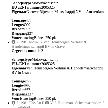
Scheepstype
Motorvrachtschip
EU-/ENI nummer
2005325
Eigenaar
Nieuwe Rijnvaart Maatschappij NV in Amsterdam
Tonnage
477
Lengte
4992
Breedte
657
Diepgang
237
Voortstuwing
Bolnes 250 pk
2.
1981
Moswijk
Van Hemsbergen Verhuur &
Handelsmaatschappij BV in Grave
Gegevens mutatie 2
Scheepstype
Motorvrachtschip
EU-/ENI nummer
2005325
Eigenaar
Van Hemsbergen Verhuur & Handelsmaatschappij
BV in Grave
Tonnage
477
Lengte
4992
Breedte
657
Diepgang
237
Voortstuwing
Bolnes 250 pk
3.
1981
The-An II
Vof. Hooijmans Scheepvaartbedrijf
in Kerkdriel