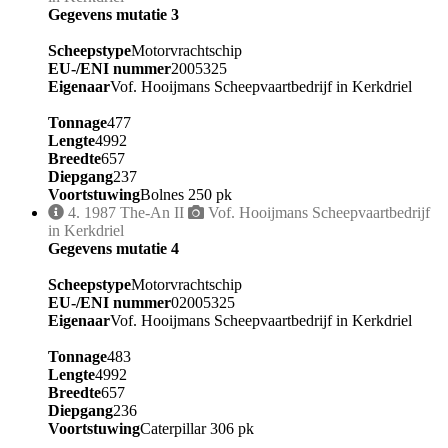
Gegevens mutatie 3
Scheepstype
Motorvrachtschip
EU-/ENI nummer
2005325
Eigenaar
Vof. Hooijmans Scheepvaartbedrijf in Kerkdriel
Tonnage
477
Lengte
4992
Breedte
657
Diepgang
237
Voortstuwing
Bolnes 250 pk
4.
1987
The-An II
Vof. Hooijmans Scheepvaartbedrijf
in Kerkdriel
Gegevens mutatie 4
Scheepstype
Motorvrachtschip
EU-/ENI nummer
02005325
Eigenaar
Vof. Hooijmans Scheepvaartbedrijf in Kerkdriel
Tonnage
483
Lengte
4992
Breedte
657
Diepgang
236
Voortstuwing
Caterpillar 306 pk