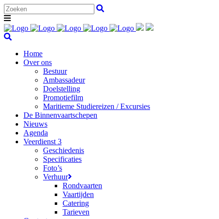
Home
Over ons
Bestuur
Ambassadeur
Doelstelling
Promotiefilm
Maritieme Studiereizen / Excursies
De Binnenvaartschepen
Nieuws
Agenda
Veerdienst 3
Geschiedenis
Specificaties
Foto’s
Verhuur
Rondvaarten
Vaartijden
Catering
Tarieven