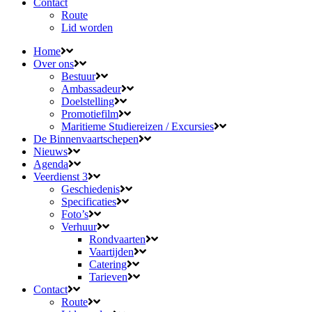
Contact
Route
Lid worden
Home
Over ons
Bestuur
Ambassadeur
Doelstelling
Promotiefilm
Maritieme Studiereizen / Excursies
De Binnenvaartschepen
Nieuws
Agenda
Veerdienst 3
Geschiedenis
Specificaties
Foto’s
Verhuur
Rondvaarten
Vaartijden
Catering
Tarieven
Contact
Route