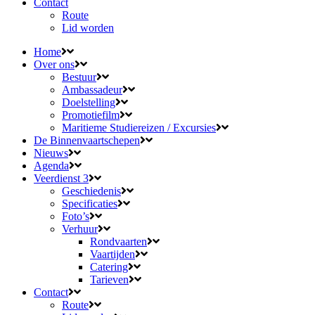
Contact
Route
Lid worden
Home
Over ons
Bestuur
Ambassadeur
Doelstelling
Promotiefilm
Maritieme Studiereizen / Excursies
De Binnenvaartschepen
Nieuws
Agenda
Veerdienst 3
Geschiedenis
Specificaties
Foto’s
Verhuur
Rondvaarten
Vaartijden
Catering
Tarieven
Contact
Route