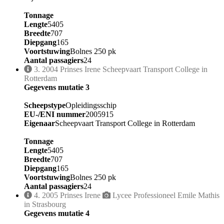
Tonnage
Lengte
5405
Breedte
707
Diepgang
165
Voortstuwing
Bolnes 250 pk
Aantal passagiers
24
3.
2004
Prinses Irene
Scheepvaart Transport College in
Rotterdam
Gegevens mutatie 3
Scheepstype
Opleidingsschip
EU-/ENI nummer
2005915
Eigenaar
Scheepvaart Transport College in Rotterdam
Tonnage
Lengte
5405
Breedte
707
Diepgang
165
Voortstuwing
Bolnes 250 pk
Aantal passagiers
24
4.
2005
Prinses Irene
Lycee Professioneel Emile Mathis
in Strasbourg
Gegevens mutatie 4