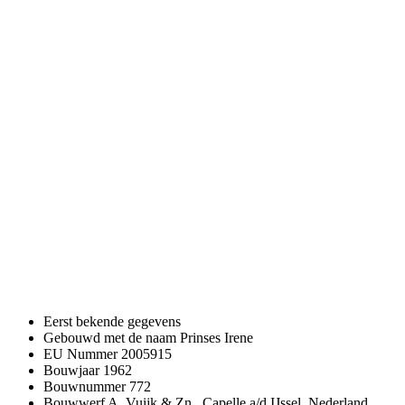
Eerst bekende gegevens
Gebouwd met de naam
Prinses Irene
EU Nummer
2005915
Bouwjaar
1962
Bouwnummer
772
Bouwwerf
A. Vuijk & Zn., Capelle a/d IJssel, Nederland