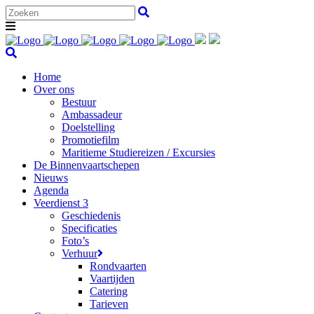
Home
Over ons
Bestuur
Ambassadeur
Doelstelling
Promotiefilm
Maritieme Studiereizen / Excursies
De Binnenvaartschepen
Nieuws
Agenda
Veerdienst 3
Geschiedenis
Specificaties
Foto’s
Verhuur
Rondvaarten
Vaartijden
Catering
Tarieven