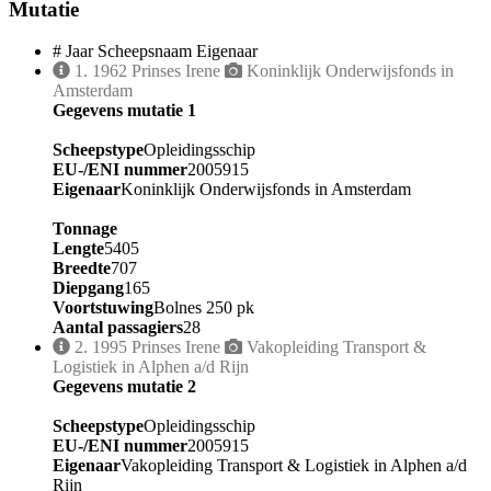
Mutatie
#
Jaar
Scheepsnaam
Eigenaar
1.
1962
Prinses Irene
Koninklijk Onderwijsfonds in
Amsterdam
Gegevens mutatie 1
Scheepstype
Opleidingsschip
EU-/ENI nummer
2005915
Eigenaar
Koninklijk Onderwijsfonds in Amsterdam
Tonnage
Lengte
5405
Breedte
707
Diepgang
165
Voortstuwing
Bolnes 250 pk
Aantal passagiers
28
2.
1995
Prinses Irene
Vakopleiding Transport &
Logistiek in Alphen a/d Rijn
Gegevens mutatie 2
Scheepstype
Opleidingsschip
EU-/ENI nummer
2005915
Eigenaar
Vakopleiding Transport & Logistiek in Alphen a/d
Rijn