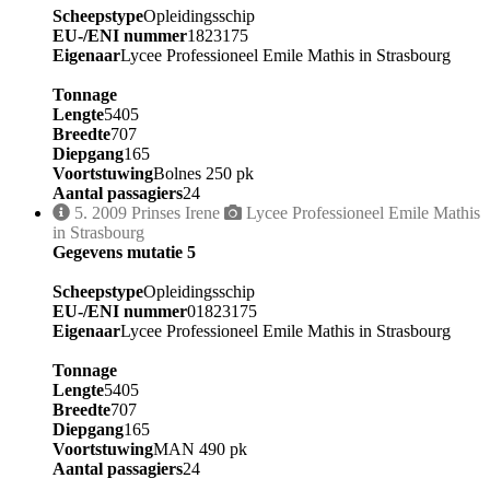
Scheepstype
Opleidingsschip
EU-/ENI nummer
1823175
Eigenaar
Lycee Professioneel Emile Mathis in Strasbourg
Tonnage
Lengte
5405
Breedte
707
Diepgang
165
Voortstuwing
Bolnes 250 pk
Aantal passagiers
24
5.
2009
Prinses Irene
Lycee Professioneel Emile Mathis
in Strasbourg
Gegevens mutatie 5
Scheepstype
Opleidingsschip
EU-/ENI nummer
01823175
Eigenaar
Lycee Professioneel Emile Mathis in Strasbourg
Tonnage
Lengte
5405
Breedte
707
Diepgang
165
Voortstuwing
MAN 490 pk
Aantal passagiers
24