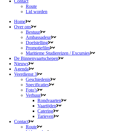
Contact
Route
Lid worden
Home
Over ons
Bestuur
Ambassadeur
Doelstelling
Promotiefilm
Maritieme Studiereizen / Excursies
De Binnenvaartschepen
Nieuws
Agenda
Veerdienst 3
Geschiedenis
Specificaties
Foto’s
Verhuur
Rondvaarten
Vaartijden
Catering
Tarieven
Contact
Route