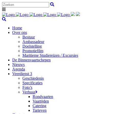
Home
Over ons
Bestuur
Ambassadeur
Doelstelling
Promotiefilm
Maritieme Studiereizen / Excursies
De Binnenvaartschepen
Nieuws
Agenda
Veerdienst 3
Geschiedenis
Specificaties
Foto’s
Verhuur
Rondvaarten
Vaartijden
Catering
Tarieven