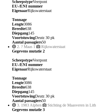
Scheepstype
Veerpont
EU-/ENI nummer
Eigenaar
Rijkswaterstaat
Tonnage
Lengte
3086
Breedte
638
Diepgang
145
Voortstuwing
Deutz 30 pk
Aantal passagiers
50
2.
?
Maas 1
Rijkswaterstaat
Gegevens mutatie 2
Scheepstype
Veerpont
EU-/ENI nummer
Eigenaar
Rijkswaterstaat
Tonnage
Lengte
3086
Breedte
638
Diepgang
145
Voortstuwing
Deutz 30 pk
Aantal passagiers
50
3.
1983
Alphen
Stichting de Maasveren in Lith
Gegevens mutatie 3