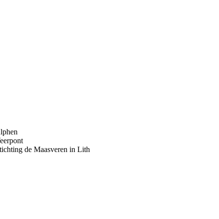
lphen
eerpont
tichting de Maasveren in Lith